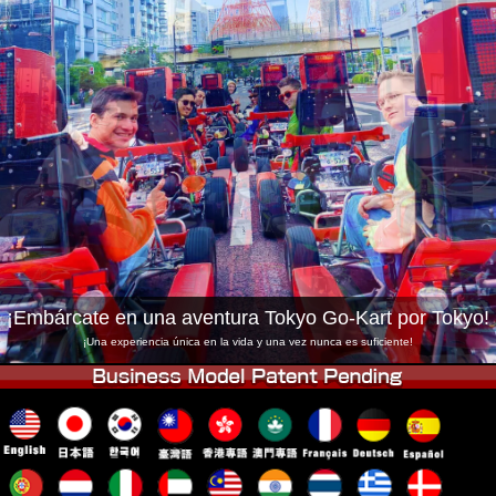
Empresa
Reservas
Cambiar Tienda
Tokyo Shinagawa
Tokyo Akihabara#1
Tokyo Akihabara#2
Tokyo Shibuya
Tokyo Shibuya Annex
Tokyo Bay
Tokyo Asakusa
Osaka
Okinawa
¡Embárcate en una aventura Tokyo Go-Kart por Tokyo!
¡Una experiencia única en la vida y una vez nunca es suficiente!