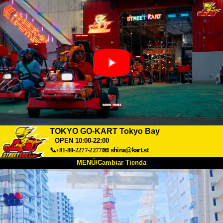
TOKYO GO-KART Tokyo Bay
OPEN 10:00-22:00
📞+81-80-2277-2277
📧
shina@kart.st
MENÚ/Cambiar Tienda
INICIO
Acerca de
Especificaciones
Precios
Acceso
Testimonios
Preguntas Frecuentes