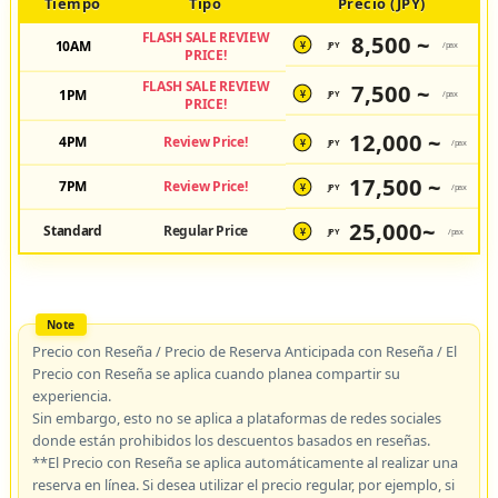
Tiempo
Tipo
Precio (JPY)
FLASH SALE REVIEW
8,500 ~
10AM
JPY
/pax
¥
PRICE!
FLASH SALE REVIEW
7,500 ~
1PM
JPY
/pax
¥
PRICE!
12,000 ~
4PM
Review Price!
JPY
/pax
¥
17,500 ~
7PM
Review Price!
JPY
/pax
¥
25,000~
Standard
Regular Price
JPY
/pax
¥
Precio con Reseña / Precio de Reserva Anticipada con Reseña / El
Precio con Reseña se aplica cuando planea compartir su
experiencia.
Sin embargo, esto no se aplica a plataformas de redes sociales
donde están prohibidos los descuentos basados en reseñas.
**El Precio con Reseña se aplica automáticamente al realizar una
reserva en línea. Si desea utilizar el precio regular, por ejemplo, si