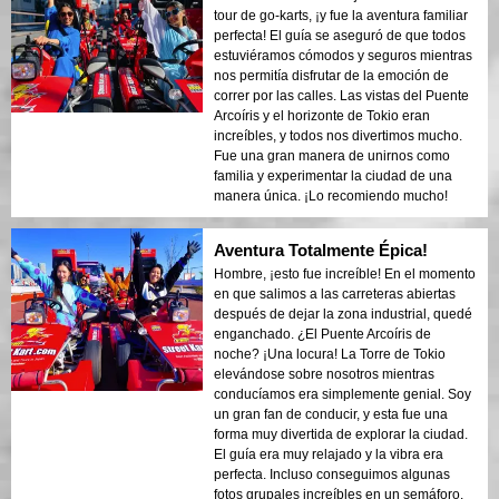
tour de go-karts, ¡y fue la aventura familiar
perfecta! El guía se aseguró de que todos
estuviéramos cómodos y seguros mientras
nos permitía disfrutar de la emoción de
correr por las calles. Las vistas del Puente
Arcoíris y el horizonte de Tokio eran
increíbles, y todos nos divertimos mucho.
Fue una gran manera de unirnos como
familia y experimentar la ciudad de una
manera única. ¡Lo recomiendo mucho!
Aventura Totalmente Épica!
Hombre, ¡esto fue increíble! En el momento
en que salimos a las carreteras abiertas
después de dejar la zona industrial, quedé
enganchado. ¿El Puente Arcoíris de
noche? ¡Una locura! La Torre de Tokio
elevándose sobre nosotros mientras
conducíamos era simplemente genial. Soy
un gran fan de conducir, y esta fue una
forma muy divertida de explorar la ciudad.
El guía era muy relajado y la vibra era
perfecta. Incluso conseguimos algunas
fotos grupales increíbles en un semáforo.