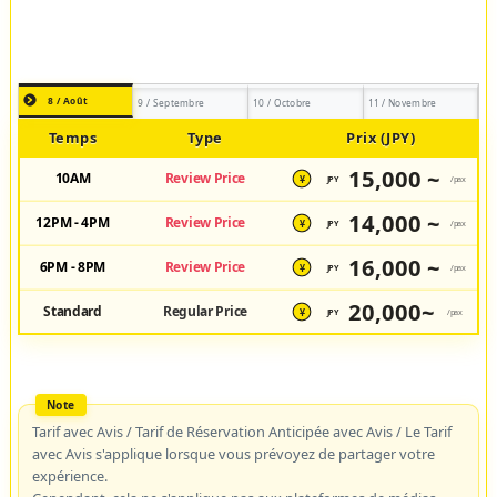
8 / Août
9 / Septembre
10 / Octobre
11 / Novembre
Temps
Type
Prix (JPY)
15,000 ~
10AM
Review Price
JPY
/pax
¥
14,000 ~
12PM - 4PM
Review Price
JPY
/pax
¥
16,000 ~
6PM - 8PM
Review Price
JPY
/pax
¥
20,000~
Standard
Regular Price
JPY
/pax
¥
Tarif avec Avis / Tarif de Réservation Anticipée avec Avis / Le Tarif
avec Avis s'applique lorsque vous prévoyez de partager votre
expérience.