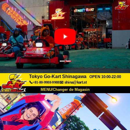
Tokyo Go-Kart Shinagawa
OPEN 10:00-22:00
📞+81-80-9988-9988
📧
shina@kart.st
MENU/Changer de Magasin
ACCUEIL
À Propos
Caractéristiques
Tarifs
Accès
Avis
FAQ