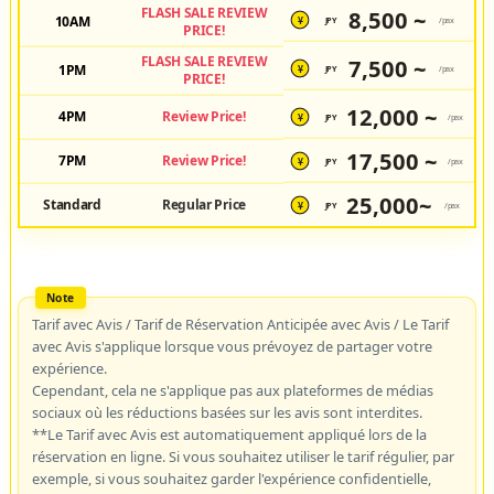
FLASH SALE REVIEW
8,500 ~
10AM
JPY
/pax
¥
PRICE!
FLASH SALE REVIEW
7,500 ~
1PM
JPY
/pax
¥
PRICE!
12,000 ~
4PM
Review Price!
JPY
/pax
¥
17,500 ~
7PM
Review Price!
JPY
/pax
¥
25,000~
Standard
Regular Price
JPY
/pax
¥
Tarif avec Avis / Tarif de Réservation Anticipée avec Avis / Le Tarif
avec Avis s'applique lorsque vous prévoyez de partager votre
expérience.
Cependant, cela ne s'applique pas aux plateformes de médias
sociaux où les réductions basées sur les avis sont interdites.
**Le Tarif avec Avis est automatiquement appliqué lors de la
réservation en ligne. Si vous souhaitez utiliser le tarif régulier, par
exemple, si vous souhaitez garder l'expérience confidentielle,