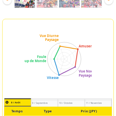
<
>
8 / Août
9 / Septembre
10 / Octobre
11 / Novembre
Temps
Type
Prix (JPY)