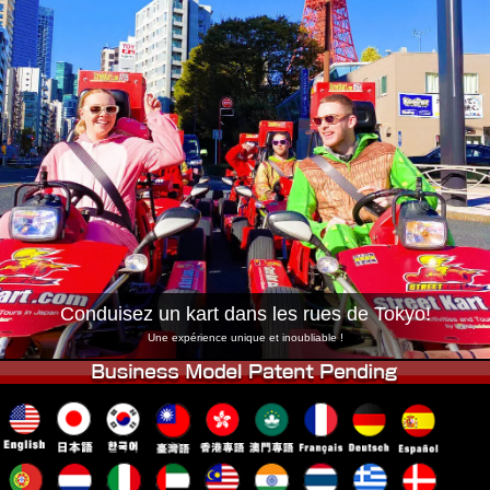
Entreprise
Réservation
Changer de Magasin
Tokyo Shinagawa
Tokyo Akihabara#1
Tokyo Akihabara#2
Tokyo Shibuya
Tokyo Shibuya Annexe
Baie de Tokyo
Tokyo Asakusa
Osaka
Okinawa
Conduisez un kart dans les rues de Tokyo!
Une expérience unique et inoubliable !