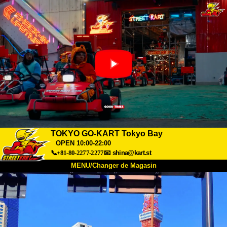
TOKYO GO-KART Tokyo Bay
OPEN 10:00-22:00
📞+81-80-2277-2277
📧
shina@kart.st
MENU/Changer de Magasin
ACCUEIL
À Propos
Caractéristiques
Tarifs
Accès
Avis
FAQ