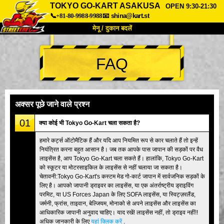
TOKYO GO-KART ASAKUSA
OPEN 9:30-21:30
📞+81-80-9988-9988
📧
shina@kart.st
मेनू / दुकान बदलें
TOP
FAQ
हमारे बारे में
विशेषताएँ
कीमत
पहुंच
वॉयस
FAQ
कंपनी
बुकिंग
अक्सर पूछे जाने वाले प्रश्न
शाखा बदलें
01
क्या कोई भी Tokyo Go-Kart चला सकता है?
टोक्यो शिनागावा #1
टोक्यो अकीहबारा#1
हमारे कर्ट्स ऑटोमैटिक हैं और यदि आप नियमित रूप से कार चलाते हैं तो इन्हें
नियंत्रित करना बहुत आसान है। जब तक आपके पास जापान की सड़कों पर वैध
टोक्यो अकीहबारा#2
टोक्यो शिबुया
लाइसेंस है, आप Tokyo Go-Kart चला सकते हैं। हालांकि, Tokyo Go-Kart
टोक्यो शिबुया एनेक्स
टोक्यो बे
को स्कूटर या मोटरसाइकिल के लाइसेंस से नहीं चलाया जा सकता है।
चेतावनी:Tokyo Go-Kart's कस्टम मेड गो-कार्ट जापान में सार्वजनिक सड़कों के
टोक्यो असाकुसा
ओसाका
लिए है। आपको जापानी ड्राइवर का लाइसेंस, या एक अंतर्राष्ट्रीय ड्राइविंग
परमिट, या US Forces Japan के लिए SOFA लाइसेंस, या स्विट्ज़रलैंड,
ओकिनावा
जर्मनी, फ्रांस, ताइवान, बेल्जियम, मोनाको से अपने लाइसेंस और लाइसेंस का
आधिकारिक जापानी अनुवाद चाहिए। याद रखें! लाइसेंस नहीं, तो ड्राइव नहीं!!
अधिक जानकारी के लिए
यहां क्लिक करें
.