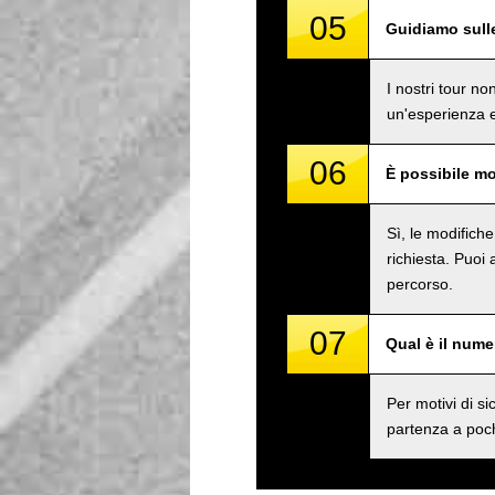
05
Guidiamo sull
I nostri tour n
un'esperienza e
06
È possibile mo
Sì, le modifich
richiesta. Puoi
percorso.
07
Qual è il num
Per motivi di 
partenza a poch