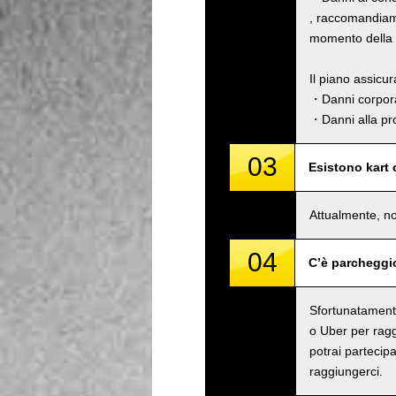
, raccomandiamo
momento della p
Il piano assicu
・Danni corpora
・Danni alla pro
03
Esistono kart
Attualmente, no
04
C’è parcheggi
Sfortunatamente
o Uber per raggi
potrai partecipa
raggiungerci.