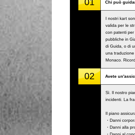
01
Chi può guida
I nostri kart s
valida per le s
con patenti per
pubbliche in Gi
di Guida, o di 
una traduzione 
Monaco. Rico
02
Avete un'assi
Sì. Il nostro pi
incidenti. La fr
Il piano assicu
・Danni corpora
・Danni alla pro
・Danni al cond