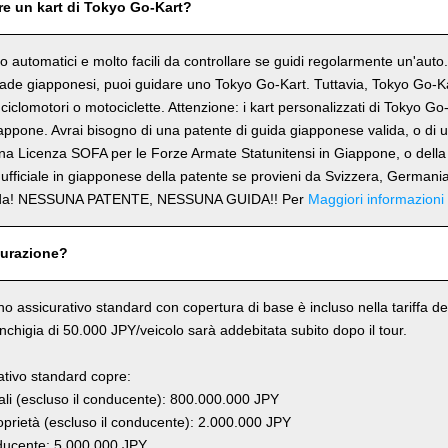
re un kart di Tokyo Go-Kart?
ono automatici e molto facili da controllare se guidi regolarmente un'aut
trade giapponesi, puoi guidare uno Tokyo Go-Kart. Tuttavia, Tokyo Go-
 ciclomotori o motociclette. Attenzione: i kart personalizzati di Tokyo G
appone. Avrai bisogno di una patente di guida giapponese valida, o di
una Licenza SOFA per le Forze Armate Statunitensi in Giappone, o della
ufficiale in giapponese della patente se provieni da Svizzera, Germania
rda! NESSUNA PATENTE, NESSUNA GUIDA!! Per
Maggiori informazioni
curazione?
ano assicurativo standard con copertura di base è incluso nella tariffa del
anchigia di 50.000 JPY/veicolo sarà addebitata subito dopo il tour.
rativo standard copre:
li (escluso il conducente): 800.000.000 JPY
prietà (escluso il conducente): 2.000.000 JPY
ucente: 5.000.000 JPY