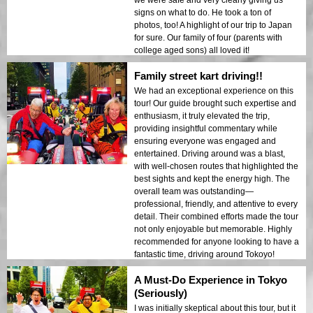
we were safe and very clearly giving us
signs on what to do. He took a ton of
photos, too! A highlight of our trip to Japan
for sure. Our family of four (parents with
college aged sons) all loved it!
Family street kart driving!!
We had an exceptional experience on this
tour! Our guide brought such expertise and
enthusiasm, it truly elevated the trip,
providing insightful commentary while
ensuring everyone was engaged and
entertained. Driving around was a blast,
with well-chosen routes that highlighted the
best sights and kept the energy high. The
overall team was outstanding—
professional, friendly, and attentive to every
detail. Their combined efforts made the tour
not only enjoyable but memorable. Highly
recommended for anyone looking to have a
fantastic time, driving around Tokoyo!
A Must-Do Experience in Tokyo
(Seriously)
I was initially skeptical about this tour, but it