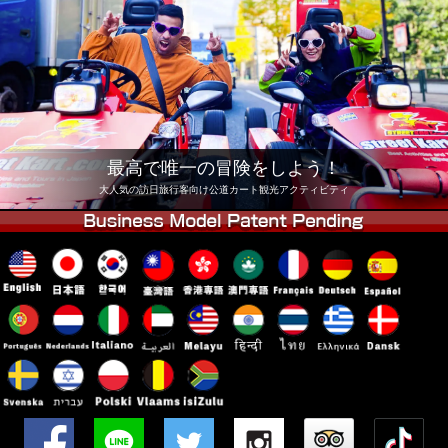
会社
予約
他店舗
東京 品川
東京 秋葉原 #1
東京 秋葉原 #2
東京 渋谷
東京 渋谷アネックス
東京ベイ
最高で唯一の冒険をしよう！
東京 浅草
大阪
大人気の訪日旅行客向け公道カート観光アクティビティ
沖縄