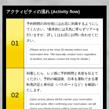
アクティビティの流れ (Activity flow)
予約時間の30分前にはお店に到着するようにし
てください。*基本的には天気に寄らずツアーを
行いますが、詳しくはお店にお問い合わせくだ
さい。
01
(Please arrive at the shop 30 minutes before your
reservation time. *We basically conduct tours regardless
of weather, but please contact the shop for details.)
到着したら、レジ係に予約時間と名前を伝えて
ください。予約の確認後、日本を運転できる運
転免許証と身分証（パスポートなど）を確認い
たします。
02
(Upon arrival, please tell the cashier your reservation
time and name. After confirming your reservation, we will
check your driving license valid in Japan and your ID