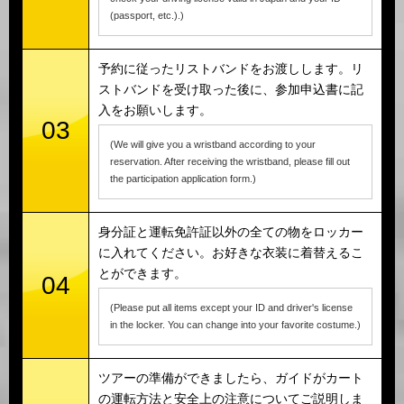
(passport, etc.).)
予約に従ったリストバンドをお渡しします。リ
ストバンドを受け取った後に、参加申込書に記
入をお願いします。
03
(We will give you a wristband according to your
reservation. After receiving the wristband, please fill out
the participation application form.)
身分証と運転免許証以外の全ての物をロッカー
に入れてください。お好きな衣装に着替えるこ
とができます。
04
(Please put all items except your ID and driver's license
in the locker. You can change into your favorite costume.)
ツアーの準備ができましたら、ガイドがカート
の運転方法と安全上の注意についてご説明しま