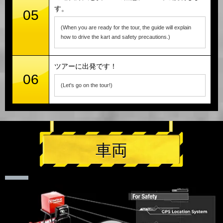
す。
05
(When you are ready for the tour, the guide will explain
how to drive the kart and safety precautions.)
ツアーに出発です！
06
(Let's go on the tour!)
車両