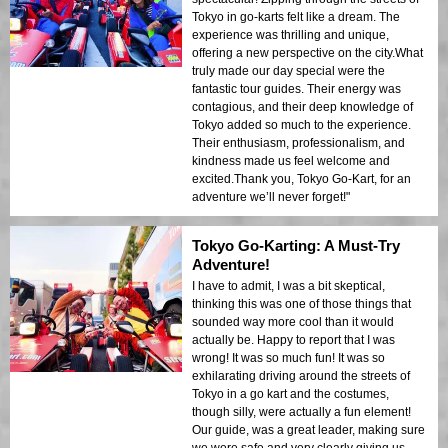
Tokyo in go-karts felt like a dream. The
experience was thrilling and unique,
offering a new perspective on the city.What
truly made our day special were the
fantastic tour guides. Their energy was
contagious, and their deep knowledge of
Tokyo added so much to the experience.
Their enthusiasm, professionalism, and
kindness made us feel welcome and
excited.Thank you, Tokyo Go-Kart, for an
adventure we’ll never forget!"
Tokyo Go-Karting: A Must-Try
Adventure!
I have to admit, I was a bit skeptical,
thinking this was one of those things that
sounded way more cool than it would
actually be. Happy to report that I was
wrong! It was so much fun! It was so
exhilarating driving around the streets of
Tokyo in a go kart and the costumes,
though silly, were actually a fun element!
Our guide, was a great leader, making sure