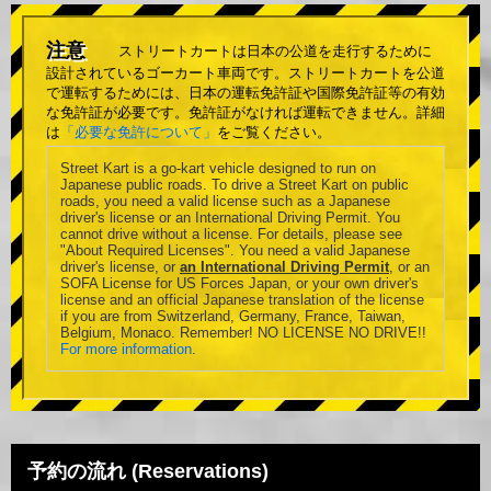
注意
ストリートカートは日本の公道を走行するために
設計されているゴーカート車両です。ストリートカートを公道
で運転するためには、日本の運転免許証や国際免許証等の有効
な免許証が必要です。免許証がなければ運転できません。詳細
は
「必要な免許について」
をご覧ください。
Street Kart is a go-kart vehicle designed to run on
Japanese public roads. To drive a Street Kart on public
roads, you need a valid license such as a Japanese
driver's license or an International Driving Permit. You
cannot drive without a license. For details, please see
"About Required Licenses". You need a valid Japanese
driver's license, or
an International Driving Permit
, or an
SOFA License for US Forces Japan, or your own driver's
license and an official Japanese translation of the license
if you are from Switzerland, Germany, France, Taiwan,
Belgium, Monaco. Remember! NO LICENSE NO DRIVE!!
For more information
.
予約の流れ (Reservations)