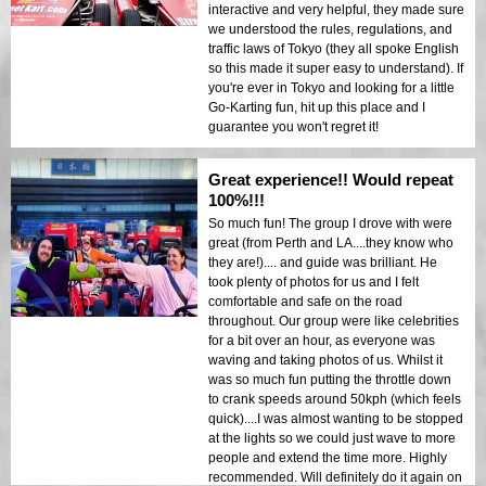
interactive and very helpful, they made sure
we understood the rules, regulations, and
traffic laws of Tokyo (they all spoke English
so this made it super easy to understand). If
you're ever in Tokyo and looking for a little
Go-Karting fun, hit up this place and I
guarantee you won't regret it!
Great experience!! Would repeat
100%!!!
So much fun! The group I drove with were
great (from Perth and LA....they know who
they are!).... and guide was brilliant. He
took plenty of photos for us and I felt
comfortable and safe on the road
throughout. Our group were like celebrities
for a bit over an hour, as everyone was
waving and taking photos of us. Whilst it
was so much fun putting the throttle down
to crank speeds around 50kph (which feels
quick)....I was almost wanting to be stopped
at the lights so we could just wave to more
people and extend the time more. Highly
recommended. Will definitely do it again on