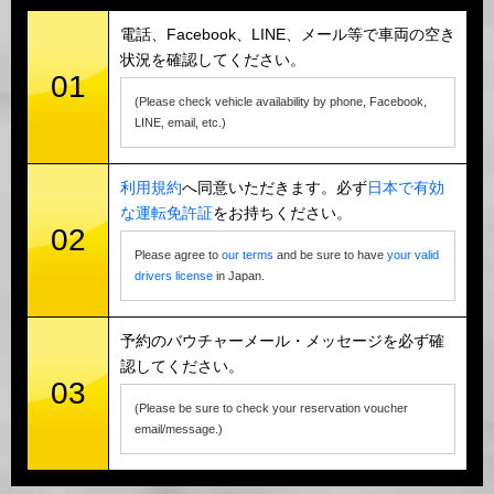
電話、Facebook、LINE、メール等で車両の空き
状況を確認してください。
01
(Please check vehicle availability by phone, Facebook,
LINE, email, etc.)
利用規約
へ同意いただきます。必ず
日本で有効
な運転免許証
をお持ちください。
02
Please agree to
our terms
and be sure to have
your valid
drivers license
in Japan.
予約のバウチャーメール・メッセージを必ず確
認してください。
03
(Please be sure to check your reservation voucher
email/message.)