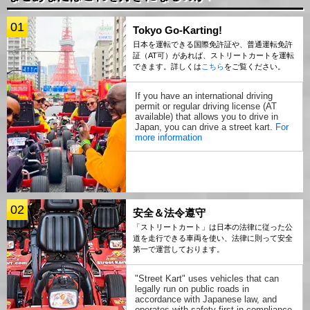
01
Tokyo Go-Karting!
日本を運転できる国際免許証や、普通運転免許
証（AT可）があれば、ストリートカートを運転
できます。詳しくは
こちら
をご覧ください。
If you have an international driving
permit or regular driving license (AT
available) that allows you to drive in
Japan, you can drive a street kart.
For
more information
02
安全＆法令遵守
「ストリートカート」は日本の法律に従った公
道を走行できる車両を使い、法律に則って安全
第一で運営しております。
"Street Kart" uses vehicles that can
legally run on public roads in
accordance with Japanese law, and
operates with safety first in compliance