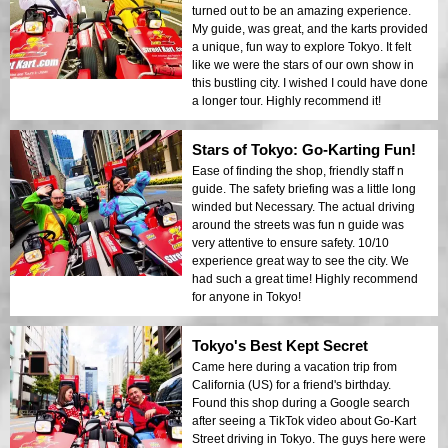
turned out to be an amazing experience.
My guide, was great, and the karts provided
a unique, fun way to explore Tokyo. It felt
like we were the stars of our own show in
this bustling city. I wished I could have done
a longer tour. Highly recommend it!
Stars of Tokyo: Go-Karting Fun!
Ease of finding the shop, friendly staff n
guide. The safety briefing was a little long
winded but Necessary. The actual driving
around the streets was fun n guide was
very attentive to ensure safety. 10/10
experience great way to see the city. We
had such a great time! Highly recommend
for anyone in Tokyo!
Tokyo's Best Kept Secret
Came here during a vacation trip from
California (US) for a friend's birthday.
Found this shop during a Google search
after seeing a TikTok video about Go-Kart
Street driving in Tokyo. The guys here were