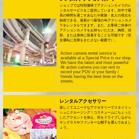
ショップでは特別価格でアクションカメラのレ
ンタルサービスをご提供しています。街中で最
高の時間を過ごすあなたや家族・友人の視点を
録画できる、最新かつ最強の4kアクションカメ
ラをレンタルできます。また、お客様ご自身の
アクションカメラをお持ちいただき、胸部、頭
部、または身体に装着することも可能です（安
全運転に支障をきたさない範囲で）。
Action camera rental service is
available at a Special Price in our shop.
We have the latest and most powerful
4k action camera you can rent to
record your POV or your family /
friends having the best time on the
streets.
レンタルアクセサリー
楽しくてユニークなアクセサリーでスタイリッ
シュにクルージング！コスチュームにちょっと
したアクセントを加え、街をドライブしながら
サングラスやファンキーな帽子を選んでみまし
ょう。