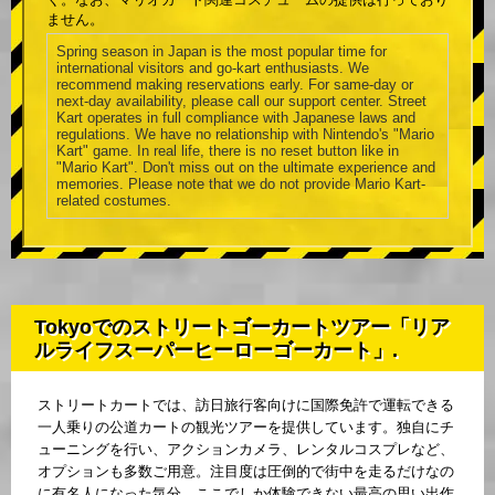
く。なお、マリオカート関連コスチュームの提供は行っており
ません。
Spring season in Japan is the most popular time for
international visitors and go-kart enthusiasts. We
recommend making reservations early. For same-day or
next-day availability, please call our support center. Street
Kart operates in full compliance with Japanese laws and
regulations. We have no relationship with Nintendo's "Mario
Kart" game. In real life, there is no reset button like in
"Mario Kart". Don't miss out on the ultimate experience and
memories. Please note that we do not provide Mario Kart-
related costumes.
Tokyoでのストリートゴーカートツアー「リア
ルライフスーパーヒーローゴーカート」.
ストリートカートでは、訪日旅行客向けに国際免許で運転できる
一人乗りの公道カートの観光ツアーを提供しています。独自にチ
ューニングを行い、アクションカメラ、レンタルコスプレなど、
オプションも多数ご用意。注目度は圧倒的で街中を走るだけなの
に有名人になった気分。ここでしか体験できない最高の思い出作