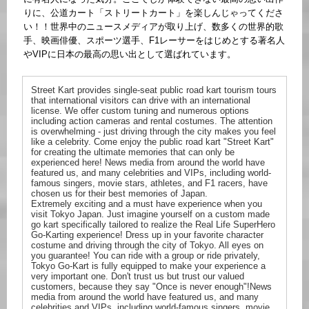
りに、公道カート「ストリートカート」を楽しんじゃってくださ
い！！世界中のニュースメディアが取り上げ、数多くの世界的歌
手、映画俳優、スポーツ選手、F1レーサーをはじめとする著名人
やVIPに日本の最高の思い出として選ばれています。
Street Kart provides single-seat public road kart tourism tours
that international visitors can drive with an international
license. We offer custom tuning and numerous options
including action cameras and rental costumes. The attention
is overwhelming - just driving through the city makes you feel
like a celebrity. Come enjoy the public road kart "Street Kart"
for creating the ultimate memories that can only be
experienced here! News media from around the world have
featured us, and many celebrities and VIPs, including world-
famous singers, movie stars, athletes, and F1 racers, have
chosen us for their best memories of Japan.
Extremely exciting and a must have experience when you
visit Tokyo Japan. Just imagine yourself on a custom made
go kart specifically tailored to realize the Real Life SuperHero
Go-Karting experience! Dress up in your favorite character
costume and driving through the city of Tokyo. All eyes on
you guarantee! You can ride with a group or ride privately,
Tokyo Go-Kart is fully equipped to make your experience a
very important one. Don't trust us but trust our valued
customers, because they say "Once is never enough"!News
media from around the world have featured us, and many
celebrities and VIPs, including world-famous singers, movie