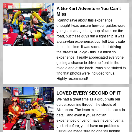
my next visit to Tokyo.
A Go-Kart Adventure You Can’t
Miss
I cannot rave about this experience
enough! I was unsure how our guides were
going to manage the group of karts on the
road, but these guys run a tight ship. It was
a crazy/fun experience, but I felt totally safe
the entire time. It was such a thrill driving
the streets of Tokyo - this is a must do
experience!! I really appreciated everyone
getting a chance to drive up front, in the
middle and at the back. I was also stoked to
find that photos were included for us.
Highly recommend!
LOVED EVERY SECOND OF IT
We had a great time as a group with our
guide, zooming through the streets of
Akihabara. The team explained the carts in
detail, and even if you're not an
experienced driver or have never driven a
go-kart before, you’ll have no problems.
Our guide made sure no one fell behind