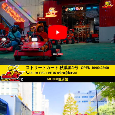
ストリートカート 秋葉原1号
OPEN 10:00-22:00
📞+81-80-1199-1199
📧
shina@kart.st
MENU/他店舗
トップ
概要
車両
価格
アクセス
評価
FAQ