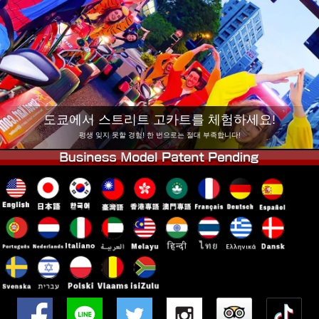
회사 정보
예약
지점 변경
도쿄 시나가와 #1
도쿄 아키하바라#1
도쿄 아키하바라#2
도쿄 시부야
도쿄 시부야 애넥스
도쿄 베이
도쿄에서 스트리트 고카트를 체험하세요!
도쿄 아사쿠사
오사카
평생 잊지 못할 경험! 한 번으로는 절대 부족합니다!
오키나와