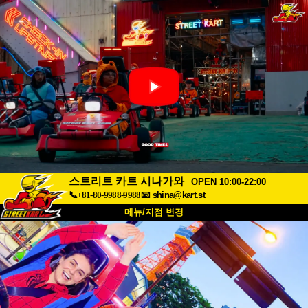
스트리트 카트 시나가와
OPEN 10:00-22:00
📞+81-80-9988-9988
📧
shina@kart.st
메뉴/지점 변경
최상단
소개
사양
가격
접근성
고객 리뷰
자주 묻는 질문