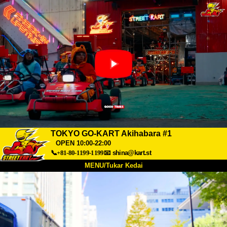
TOKYO GO-KART Akihabara #1
OPEN 10:00-22:00
📞+81-80-1199-1199
📧
shina@kart.st
MENU/Tukar Kedai
UTAMA
Tentang
Spesifikasi
Harga
Akses
Suara
Soalan Lazim