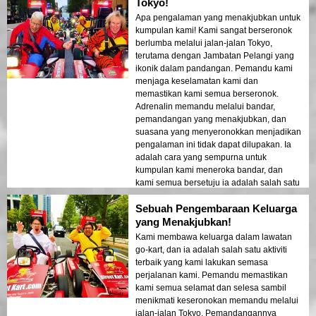
Tokyo!
Apa pengalaman yang menakjubkan untuk
kumpulan kami! Kami sangat berseronok
berlumba melalui jalan-jalan Tokyo,
terutama dengan Jambatan Pelangi yang
ikonik dalam pandangan. Pemandu kami
menjaga keselamatan kami dan
memastikan kami semua berseronok.
Adrenalin memandu melalui bandar,
pemandangan yang menakjubkan, dan
suasana yang menyeronokkan menjadikan
pengalaman ini tidak dapat dilupakan. Ia
adalah cara yang sempurna untuk
kumpulan kami meneroka bandar, dan
kami semua bersetuju ia adalah salah satu
sorotan perjalanan kami.
Sebuah Pengembaraan Keluarga
yang Menakjubkan!
Kami membawa keluarga dalam lawatan
go-kart, dan ia adalah salah satu aktiviti
terbaik yang kami lakukan semasa
perjalanan kami. Pemandu memastikan
kami semua selamat dan selesa sambil
menikmati keseronokan memandu melalui
jalan-jalan Tokyo. Pemandangannya