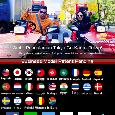
Syarikat
Tempahan
Tukar Kedai
Tokyo Shinagawa
Tokyo Akihabara#1
Tokyo Akihabara#2
Tokyo Shibuya
Tokyo Shibuya Annex
Tokyo Bay
Tokyo Asakusa
Osaka
Ambil Pengalaman Tokyo Go-Kart di Tokyo!
Okinawa
Pengalaman sekali seumur hidup dan sekali tidak pernah cukup!