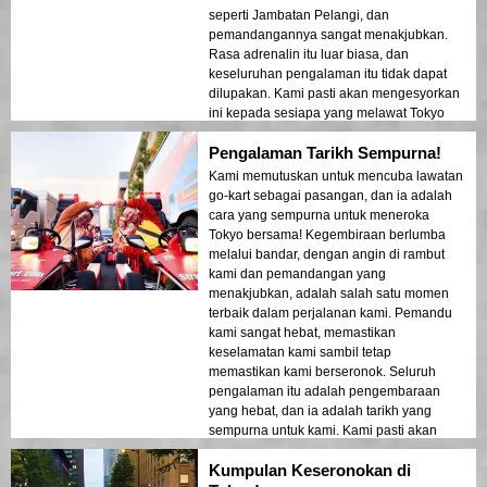
seperti Jambatan Pelangi, dan
pemandangannya sangat menakjubkan.
Rasa adrenalin itu luar biasa, dan
keseluruhan pengalaman itu tidak dapat
dilupakan. Kami pasti akan mengesyorkan
ini kepada sesiapa yang melawat Tokyo
yang mencari cara yang unik dan
Pengalaman Tarikh Sempurna!
mendebarkan untuk melihat bandar!
Kami memutuskan untuk mencuba lawatan
go-kart sebagai pasangan, dan ia adalah
cara yang sempurna untuk meneroka
Tokyo bersama! Kegembiraan berlumba
melalui bandar, dengan angin di rambut
kami dan pemandangan yang
menakjubkan, adalah salah satu momen
terbaik dalam perjalanan kami. Pemandu
kami sangat hebat, memastikan
keselamatan kami sambil tetap
memastikan kami berseronok. Seluruh
pengalaman itu adalah pengembaraan
yang hebat, dan ia adalah tarikh yang
sempurna untuk kami. Kami pasti akan
kembali untuk melakukannya lagi!
Kumpulan Keseronokan di