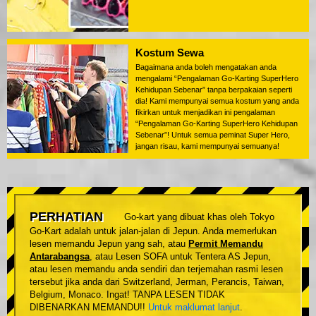
Kostum Sewa
Bagaimana anda boleh mengatakan anda
mengalami “Pengalaman Go-Karting SuperHero
Kehidupan Sebenar” tanpa berpakaian seperti
dia! Kami mempunyai semua kostum yang anda
fikirkan untuk menjadikan ini pengalaman
“Pengalaman Go-Karting SuperHero Kehidupan
Sebenar”! Untuk semua peminat Super Hero,
jangan risau, kami mempunyai semuanya!
PERHATIAN
Go-kart yang dibuat khas oleh Tokyo
Go-Kart adalah untuk jalan-jalan di Jepun. Anda memerlukan
lesen memandu Jepun yang sah, atau
Permit Memandu
Antarabangsa
, atau Lesen SOFA untuk Tentera AS Jepun,
atau lesen memandu anda sendiri dan terjemahan rasmi lesen
tersebut jika anda dari Switzerland, Jerman, Perancis, Taiwan,
Belgium, Monaco. Ingat! TANPA LESEN TIDAK
DIBENARKAN MEMANDU!!
Untuk maklumat lanjut
.