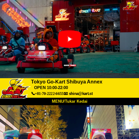
Tokyo Go-Kart Shibuya Annex
OPEN 10:00-22:00
📞+81-70-2222-6655
📧
shina@kart.st
MENU/Tukar Kedai
UTAMA
Tentang
Spesifikasi
Harga
Akses
Suara
Soalan Lazim