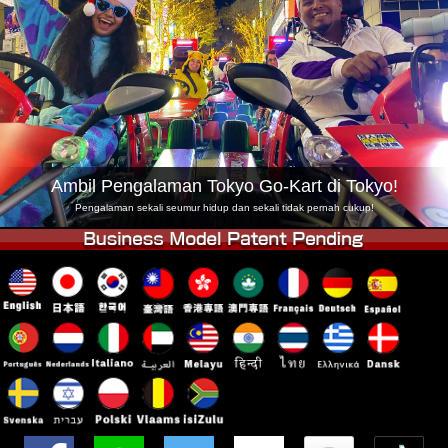
Syarikat
Tempahan
Tukar Kedai
Tokyo Shinagawa
Tokyo Akihabara#1
Tokyo Akihabara#2
Tokyo Shibuya
Tokyo Shibuya Annex
Tokyo Bay
Tokyo Asakusa
Osaka
Ambil Pengalaman Tokyo Go-Kart di Tokyo!
Okinawa
Pengalaman sekali seumur hidup dan sekali tidak pernah cukup!