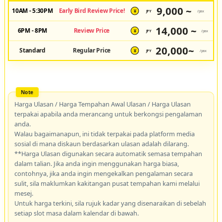
9,000 ~
10AM - 5:30PM
Early Bird Review Price!
JPY
/pax
¥
14,000 ~
6PM - 8PM
Review Price
JPY
/pax
¥
20,000~
Standard
Regular Price
JPY
/pax
¥
Harga Ulasan / Harga Tempahan Awal Ulasan / Harga Ulasan
terpakai apabila anda merancang untuk berkongsi pengalaman
anda.
Walau bagaimanapun, ini tidak terpakai pada platform media
sosial di mana diskaun berdasarkan ulasan adalah dilarang.
**Harga Ulasan digunakan secara automatik semasa tempahan
dalam talian. Jika anda ingin menggunakan harga biasa,
contohnya, jika anda ingin mengekalkan pengalaman secara
sulit, sila maklumkan kakitangan pusat tempahan kami melalui
mesej.
Untuk harga terkini, sila rujuk kadar yang disenaraikan di sebelah
setiap slot masa dalam kalendar di bawah.