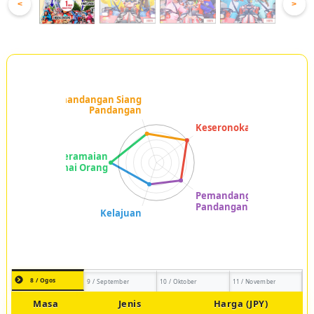
<
>
8 / Ogos
9 / September
10 / Oktober
11 / November
Masa
Jenis
Harga (JPY)