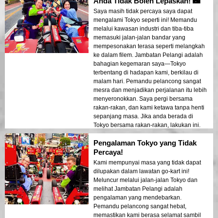
Anda Tidak Boleh Lepaskan! 🌃
Saya masih tidak percaya saya dapat
mengalami Tokyo seperti ini! Memandu
melalui kawasan industri dan tiba-tiba
memasuki jalan-jalan bandar yang
mempesonakan terasa seperti melangkah
ke dalam filem. Jambatan Pelangi adalah
bahagian kegemaran saya—Tokyo
terbentang di hadapan kami, berkilau di
malam hari. Pemandu pelancong sangat
mesra dan menjadikan perjalanan itu lebih
menyeronokkan. Saya pergi bersama
rakan-rakan, dan kami ketawa tanpa henti
sepanjang masa. Jika anda berada di
Tokyo bersama rakan-rakan, lakukan ini.
Tiada penyesalan!
Pengalaman Tokyo yang Tidak
Percaya!
Kami mempunyai masa yang tidak dapat
dilupakan dalam lawatan go-kart ini!
Meluncur melalui jalan-jalan Tokyo dan
melihat Jambatan Pelangi adalah
pengalaman yang mendebarkan.
Pemandu pelancong sangat hebat,
memastikan kami berasa selamat sambil