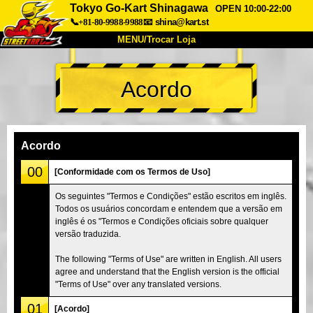
Tokyo Go-Kart Shinagawa
OPEN 10:00-22:00
📞+81-80-9988-9988
📧
shina@kart.st
MENU/Trocar Loja
INÍCIO
Acordo
Sobre
Especificações
Preços
Acesso
Opiniões
FAQ
Empresa
Reserva
Acordo
Trocar Loja
00
[Conformidade com os Termos de Uso]
Tokyo Shinagawa
Tokyo Akihabara#1
Os seguintes "Termos e Condições" estão escritos em inglês.
Todos os usuários concordam e entendem que a versão em
Tokyo Akihabara#2
Tokyo Shibuya
inglês é os "Termos e Condições oficiais sobre qualquer
Tokyo Shibuya Annex
Tokyo Bay
versão traduzida.
Tokyo Asakusa
Osaka
The following "Terms of Use" are written in English. All users
agree and understand that the English version is the official
Okinawa
"Terms of Use" over any translated versions.
01
[Acordo]