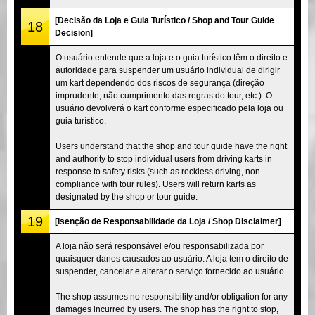
[Decisão da Loja e Guia Turístico / Shop and Tour Guide
18
Decision]
O usuário entende que a loja e o guia turístico têm o direito e
autoridade para suspender um usuário individual de dirigir
um kart dependendo dos riscos de segurança (direção
imprudente, não cumprimento das regras do tour, etc.). O
usuário devolverá o kart conforme especificado pela loja ou
guia turístico.
Users understand that the shop and tour guide have the right
and authority to stop individual users from driving karts in
response to safety risks (such as reckless driving, non-
compliance with tour rules). Users will return karts as
designated by the shop or tour guide.
19
[Isenção de Responsabilidade da Loja / Shop Disclaimer]
A loja não será responsável e/ou responsabilizada por
quaisquer danos causados ao usuário. A loja tem o direito de
suspender, cancelar e alterar o serviço fornecido ao usuário.
The shop assumes no responsibility and/or obligation for any
damages incurred by users. The shop has the right to stop,