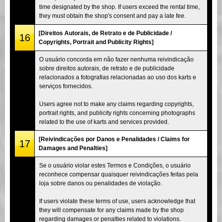
time designated by the shop. If users exceed the rental time,
they must obtain the shop's consent and pay a late fee.
[Direitos Autorais, de Retrato e de Publicidade /
16
Copyrights, Portrait and Publicity Rights]
O usuário concorda em não fazer nenhuma reivindicação
sobre direitos autorais, de retrato e de publicidade
relacionados a fotografias relacionadas ao uso dos karts e
serviços fornecidos.
Users agree not to make any claims regarding copyrights,
portrait rights, and publicity rights concerning photographs
related to the use of karts and services provided.
[Reivindicações por Danos e Penalidades / Claims for
17
Damages and Penalties]
Se o usuário violar estes Termos e Condições, o usuário
reconhece compensar quaisquer reivindicações feitas pela
loja sobre danos ou penalidades de violação.
If users violate these terms of use, users acknowledge that
they will compensate for any claims made by the shop
regarding damages or penalties related to violations.