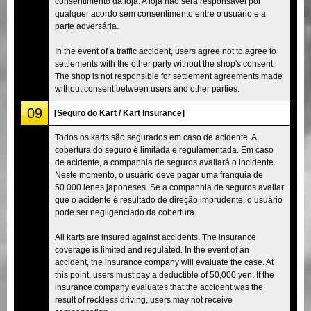
consentimento da loja. A loja não será responsável por
qualquer acordo sem consentimento entre o usuário e a
parte adversária.
In the event of a traffic accident, users agree not to agree to
settlements with the other party without the shop's consent.
The shop is not responsible for settlement agreements made
without consent between users and other parties.
09
[Seguro do Kart / Kart Insurance]
Todos os karts são segurados em caso de acidente. A
cobertura do seguro é limitada e regulamentada. Em caso
de acidente, a companhia de seguros avaliará o incidente.
Neste momento, o usuário deve pagar uma franquia de
50.000 ienes japoneses. Se a companhia de seguros avaliar
que o acidente é resultado de direção imprudente, o usuário
pode ser negligenciado da cobertura.
All karts are insured against accidents. The insurance
coverage is limited and regulated. In the event of an
accident, the insurance company will evaluate the case. At
this point, users must pay a deductible of 50,000 yen. If the
insurance company evaluates that the accident was the
result of reckless driving, users may not receive