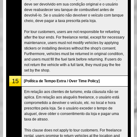
deve ser devolvido em sua condição original e o usuário
deve reabastecer seu tanque de combustível antes de
devolvê-lo. Se o usuário não devolver o veículo com tanque
cheio, deve pagar a taxa prescrita pela loja.
For tour customers, users are not responsible for refueling
after the tour ends. For freelance rental, except for necessary
maintenance, users must not modify vehicles by applying
stickers or installing devices without the shop's consent.
Furthermore, vehicles must be returned in original condition,
and users must fill the fuel tank before returning. If users do
not return the vehicle with a full tank, they must pay the fee
set by the shop.
15
[Política de Tempo Extra / Over Time Policy]
Em relação aos clientes de turismo, esta cláusula não se
aplica. Em relação aos aluguéis freelance, o usuário está
comprometido a devolver o veículo, etc. no local e hora
prescritos pela loja. Se o usuário exceder o tempo de
aluguel, deve obter o consentimento da loja e pagar uma
taxa de atraso.
This clause does not apply to tour customers. For freelance
rental, users promise to return vehicles at the location and