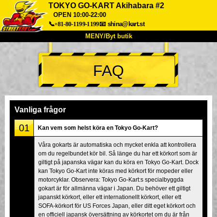
TOKYO GO-KART Akihabara #2
OPEN 10:00-22:00
📞+81-80-1199-1199
📧
shina@kart.st
MENY/Byt butik
HEM
FAQ
Om oss
Specifikationer
Pris
Hitta hit
Röster
FAQ
Företag
Boka
Vanliga frågor
Byt butik
01
Kan vem som helst köra en Tokyo Go-Kart?
Tokyo Shinagawa
Tokyo Akihabara#1
Våra gokarts är automatiska och mycket enkla att kontrollera
Tokyo Akihabara#2
Tokyo Shibuya
om du regelbundet kör bil. Så länge du har ett körkort som är
Tokyo Shibuya Annex
Tokyo Bay
giltigt på japanska vägar kan du köra en Tokyo Go-Kart. Dock
kan Tokyo Go-Kart inte köras med körkort för mopeder eller
Tokyo Asakusa
Osaka
motorcyklar. Observera: Tokyo Go-Kart:s specialbyggda
gokart är för allmänna vägar i Japan. Du behöver ett giltigt
Okinawa
japanskt körkort, eller ett internationellt körkort, eller ett
SOFA-körkort för US Forces Japan, eller ditt eget körkort och
en officiell japansk översättning av körkortet om du är från