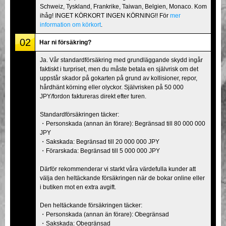
Schweiz, Tyskland, Frankrike, Taiwan, Belgien, Monaco. Kom
ihåg! INGET KÖRKORT INGEN KÖRNING!! För
mer
information om körkort
.
02
Har ni försäkring?
Ja. Vår standardförsäkring med grundläggande skydd ingår
faktiskt i turpriset, men du måste betala en självrisk om det
uppstår skador på gokarten på grund av kollisioner, repor,
hårdhänt körning eller olyckor. Självrisken på 50 000
JPY/fordon faktureras direkt efter turen.
Standardförsäkringen täcker:
・Personskada (annan än förare): Begränsad till 80 000 000
JPY
・Sakskada: Begränsad till 20 000 000 JPY
・Förarskada: Begränsad till 5 000 000 JPY
Därför rekommenderar vi starkt våra värdefulla kunder att
välja den heltäckande försäkringen när de bokar online eller
i butiken mot en extra avgift.
Den heltäckande försäkringen täcker:
・Personskada (annan än förare): Obegränsad
・Sakskada: Obegränsad