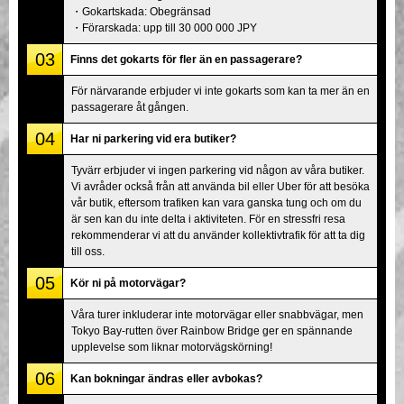
・Gokartskada: Obegränsad
・Förarskada: upp till 30 000 000 JPY
03
Finns det gokarts för fler än en passagerare?
För närvarande erbjuder vi inte gokarts som kan ta mer än en
passagerare åt gången.
04
Har ni parkering vid era butiker?
Tyvärr erbjuder vi ingen parkering vid någon av våra butiker.
Vi avråder också från att använda bil eller Uber för att besöka
vår butik, eftersom trafiken kan vara ganska tung och om du
är sen kan du inte delta i aktiviteten. För en stressfri resa
rekommenderar vi att du använder kollektivtrafik för att ta dig
till oss.
05
Kör ni på motorvägar?
Våra turer inkluderar inte motorvägar eller snabbvägar, men
Tokyo Bay-rutten över Rainbow Bridge ger en spännande
upplevelse som liknar motorvägskörning!
06
Kan bokningar ändras eller avbokas?