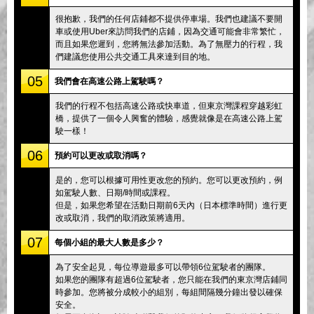
很抱歉，我們的任何店鋪都不提供停車場。我們也建議不要開
車或使用Uber來訪問我們的店鋪，因為交通可能會非常繁忙，
而且如果您遲到，您將無法參加活動。為了無壓力的行程，我
們建議您使用公共交通工具來達到目的地。
05
我們會在高速公路上駕駛嗎？
我們的行程不包括高速公路或快車道，但東京灣課程穿越彩虹
橋，提供了一個令人興奮的體驗，感覺就像是在高速公路上駕
駛一樣！
06
預約可以更改或取消嗎？
是的，您可以根據可用性更改您的預約。您可以更改預約，例
如駕駛人數、日期/時間或課程。
但是，如果您希望在活動日期前6天內（日本標準時間）進行更
改或取消，我們的取消政策將適用。
07
每個小組的最大人數是多少？
為了安全起見，每位導遊最多可以帶領6位駕駛者的團隊。
如果您的團隊有超過6位駕駛者，您只能在我們的東京灣店鋪同
時參加。您將被分成較小的組別，每組間隔幾分鐘出發以確保
安全。