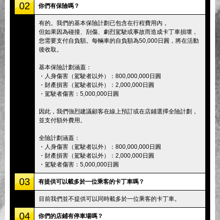
02
你們有保險嗎？
有的。我們的基本保險計劃已包含在行程費用內，
但如果因為碰撞、刮傷、劇烈駕駛或事故而造成卡丁車損壞，
您需要支付自負額。每輛車的自負額為50,000日圓，將在活動
後收取。
基本保險計劃涵蓋：
・人身傷害（駕駛者以外）：800,000,000日圓
・財產損害（駕駛者以外）：2,000,000日圓
・駕駛者傷害：5,000,000日圓
因此，我們強烈建議顧客在線上預訂或在店鋪選擇全險計劃，
並支付額外費用。
全險計劃涵蓋：
・人身傷害（駕駛者以外）：800,000,000日圓
・財產損害（駕駛者以外）：2,000,000日圓
・駕駛者傷害：5,000,000日圓
03
有提供可以載多於一位乘客的卡丁車嗎？
目前我們並不提供可以同時載多於一位乘客的卡丁車。
04
你們的店鋪有停車場嗎？