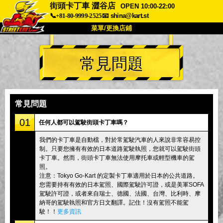
街頭卡丁車 澀谷店
OPEN 10:00-22:00
📞+81-80-9999-2525
📧
shina@kart.st
菜單/更換店鋪
首頁
常見問題
關於我們
規格
價格
交通資訊
顧客評價
常見問題
公司
預訂
常見問題
更換店鋪
01
任何人都可以駕駛街頭卡丁車嗎？
東京 品川 #1
東京 秋葉原 #1
我們的卡丁車是自動檔，對於常駕駛汽車的人來說非常容易控
制。只要您擁有有效的日本道路駕駛執照，您就可以駕駛街頭
東京 秋葉原 #2
東京 澀谷
卡丁車。然而，街頭卡丁車無法使用摩托車或輕型機車的駕
東京 澀谷分店
東京灣
照。
注意：Tokyo Go-Kart 的定製卡丁車適用於日本的公共道路。
東京 淺草
大阪
您需要持有有效的日本駕照、國際駕駛許可證，或是美軍SOFA
駕駛許可證，或者來自瑞士、德國、法國、台灣、比利時、摩
沖繩
納哥的駕駛執照和官方日文翻譯。記住！沒有駕照不能駕
駛！！
更多資訊