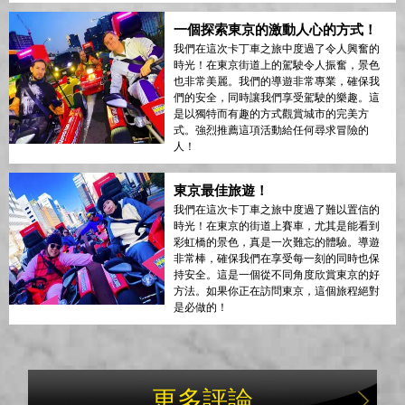
一個探索東京的激動人心的方式！
我們在這次卡丁車之旅中度過了令人興奮的
時光！在東京街道上的駕駛令人振奮，景色
也非常美麗。我們的導遊非常專業，確保我
們的安全，同時讓我們享受駕駛的樂趣。這
是以獨特而有趣的方式觀賞城市的完美方
式。強烈推薦這項活動給任何尋求冒險的
人！
東京最佳旅遊！
我們在這次卡丁車之旅中度過了難以置信的
時光！在東京的街道上賽車，尤其是能看到
彩虹橋的景色，真是一次難忘的體驗。導遊
非常棒，確保我們在享受每一刻的同時也保
持安全。這是一個從不同角度欣賞東京的好
方法。如果你正在訪問東京，這個旅程絕對
是必做的！
更多評論