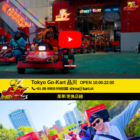
Tokyo Go-Kart 品川
OPEN 10:00-22:00
📞+81-80-9988-9988
📧
shina@kart.st
菜單/更換店鋪
首頁
關於我們
規格
價格
交通資訊
顧客評價
常見問題