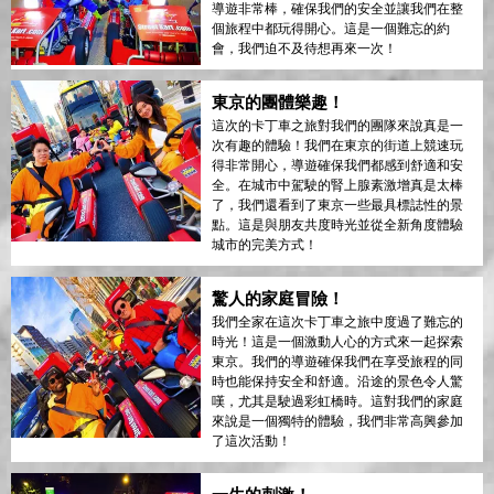
導遊非常棒，確保我們的安全並讓我們在整
個旅程中都玩得開心。這是一個難忘的約
會，我們迫不及待想再來一次！
東京的團體樂趣！
這次的卡丁車之旅對我們的團隊來說真是一
次有趣的體驗！我們在東京的街道上競速玩
得非常開心，導遊確保我們都感到舒適和安
全。在城市中駕駛的腎上腺素激增真是太棒
了，我們還看到了東京一些最具標誌性的景
點。這是與朋友共度時光並從全新角度體驗
城市的完美方式！
驚人的家庭冒險！
我們全家在這次卡丁車之旅中度過了難忘的
時光！這是一個激動人心的方式來一起探索
東京。我們的導遊確保我們在享受旅程的同
時也能保持安全和舒適。沿途的景色令人驚
嘆，尤其是駛過彩虹橋時。這對我們的家庭
來說是一個獨特的體驗，我們非常高興參加
了這次活動！