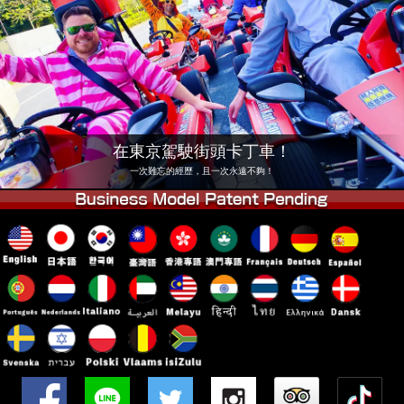
公司
預訂
更換店鋪
東京 品川 #1
東京 秋葉原 #1
東京 秋葉原 #2
東京 澀谷
東京 澀谷分店
東京灣
在東京駕駛街頭卡丁車！
東京 淺草
大阪
一次難忘的經歷，且一次永遠不夠！
沖繩