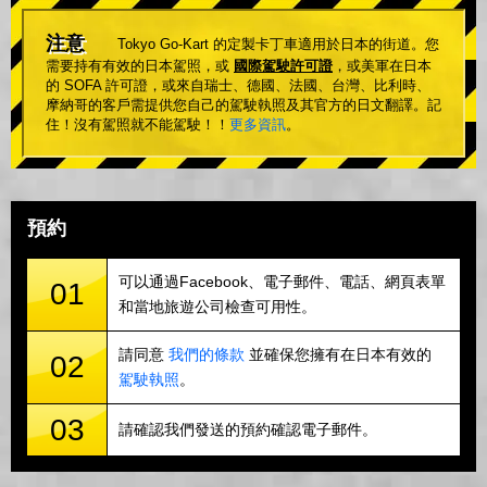
注意
Tokyo Go-Kart 的定製卡丁車適用於日本的街道。您
需要持有有效的日本駕照，或
國際駕駛許可證
，或美軍在日本
的 SOFA 許可證，或來自瑞士、德國、法國、台灣、比利時、
摩納哥的客戶需提供您自己的駕駛執照及其官方的日文翻譯。記
住！沒有駕照就不能駕駛！！
更多資訊
。
預約
可以通過Facebook、電子郵件、電話、網頁表單
01
和當地旅遊公司檢查可用性。
請同意
我們的條款
並確保您擁有在日本有效的
02
駕駛執照
。
03
請確認我們發送的預約確認電子郵件。