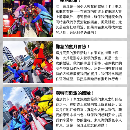
一生的刺激！
哇！這真是一個令人興奮的體驗！卡丁車之
旅非常有趣——在東京的街道上賽車讓人肾
上腺素飆升。導遊很棒，確保我們都安全的
同時讓我們享受駕駛的樂趣。風景壯觀，尤
其是在彩虹橋附近。如果你在東京尋找刺激
的活動，這絕對是必做的！
難忘的蜜月冒險！
這是完美的蜜月活動！在東京的街道上疾
馳，尤其是那令人驚嘆的景色，真是一生一
次的體驗。我們的導遊非常棒，確保我們的
安全並讓我們玩得開心。這是一個有趣且獨
特的方式來慶祝我們的蜜月，我們將永遠記
住這段經歷。強烈推薦給所有蜜月旅行者！
獨特而刺激的體驗！
這次的卡丁車之旅絕對是我們東京之行的亮
點之一。在街道上駕駛的腎上腺素飆升，尤
其是在彩虹橋附近，真是令人難以置信。我
們的導遊非常出色，確保我們感到安全，讓
我們享受每一秒的旅程。東京灣的景色令人
屏息。這是一個真正難忘的經歷！