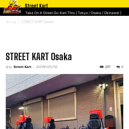
Street Kart
Take On A Street Go-Kart Thru [ Tokyo / Osaka / Okinawa! ]
ホーム
STREET KART Osaka
STREET KART Osaka
から
Street Kart
-
2025年3月27日
237
0