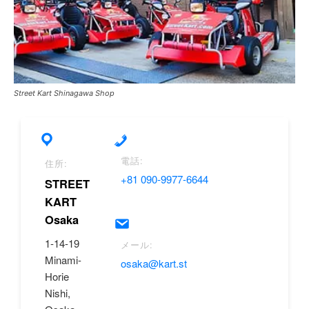
Street Kart Shinagawa Shop
電話:
住所:
+81 090-9977-6644
STREET
KART
Osaka
1-14-19
メール:
Minami-
osaka@kart.st
Horie
Nishi,